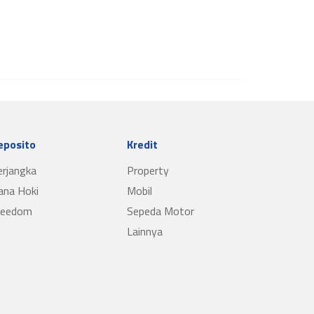
eposito
Kredit
erjangka
Property
ana Hoki
Mobil
reedom
Sepeda Motor
Lainnya