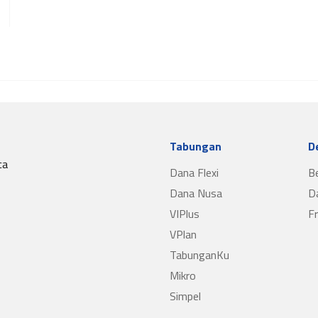
Tabungan
D
ca
Dana Flexi
B
Dana Nusa
D
VIPlus
F
VPlan
TabunganKu
Mikro
Simpel