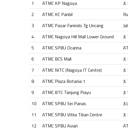
1
ATMC KP Nagoya
Jl
2
ATMC KC Panbil
Ru
3
ATMC Pasar Fanindo Tg Uncang
Ja
4
ATMC Nagoya Hill Mall Lower Ground
Jl
5
ATMC SPBU Ocarina
AT
6
ATMC BCS Mall
Jl
7
ATMC NITC (Nagoya IT Centre)
Jl
8
ATMC Plaza Botania 1
Jl
9
ATMC BTC Tanjung Piayu
Jl
10
ATMC SPBU Sei Panas
Jl
11
ATMC SPBU Vitka Tiban Centre
Jl
12
ATMC SPBU Aviari
AT