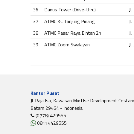
36
Danus Tower (Drive-thru)
Jl
37
ATMC KC Tanjung Pinang
Jl
38
ATMC Pasar Raya Bintan 21
Jl
39
ATMC Zoom Swalayan
Jl
Kantor Pusat
Jl. Raja Isa, Kawasan Mix Use Development Costari
Batam 29464 - Indonesia
(0778) 429555
08114429555