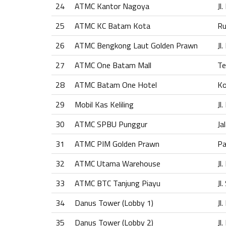
24
ATMC Kantor Nagoya
Jl
25
ATMC KC Batam Kota
Ru
26
ATMC Bengkong Laut Golden Prawn
Jl
27
ATMC One Batam Mall
Te
28
ATMC Batam One Hotel
Ko
29
Mobil Kas Keliling
Jl
30
ATMC SPBU Punggur
Ja
31
ATMC PIM Golden Prawn
Pa
32
ATMC Utama Warehouse
Jl
33
ATMC BTC Tanjung Piayu
Jl
34
Danus Tower (Lobby 1)
Jl
35
Danus Tower (Lobby 2)
Jl