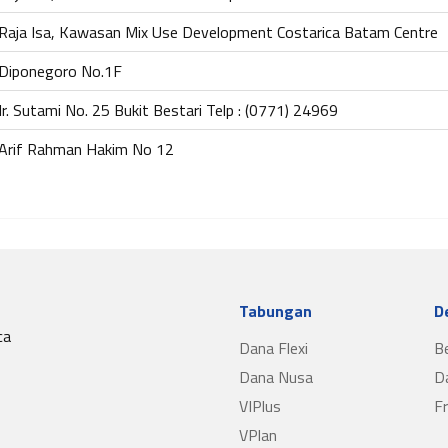
. Raja Isa, Kawasan Mix Use Development Costarica Batam Centre
. Diponegoro No.1F
. Ir. Sutami No. 25 Bukit Bestari Telp : (0771) 24969
. Arif Rahman Hakim No 12
Tabungan
D
ca
Dana Flexi
B
Dana Nusa
D
VIPlus
F
VPlan