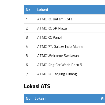
No
Lokasi
1
ATMC KC Batam Kota
2
ATMC KC SP Plaza
3
ATMC KC Panbil
4
ATMC PT. Galaxy Indo Marine
5
ATMC Wellcome Swalayan
6
ATMC King Car Wash Batu 5
7
ATMC KC Tanjung Pinang
Lokasi ATS
No
Lokasi
A