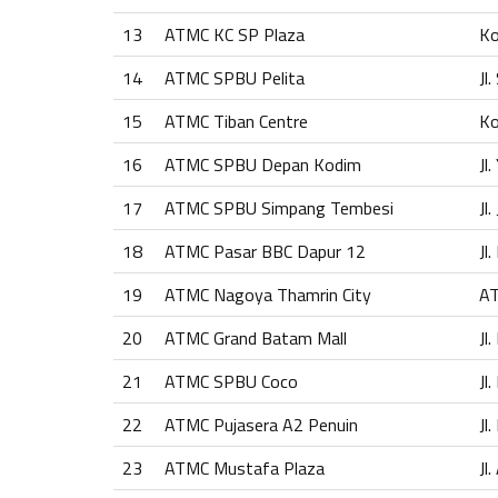
13
ATMC KC SP Plaza
Ko
14
ATMC SPBU Pelita
Jl
15
ATMC Tiban Centre
Ko
16
ATMC SPBU Depan Kodim
Jl
17
ATMC SPBU Simpang Tembesi
Jl
18
ATMC Pasar BBC Dapur 12
Jl
19
ATMC Nagoya Thamrin City
AT
20
ATMC Grand Batam Mall
Jl
21
ATMC SPBU Coco
Jl
22
ATMC Pujasera A2 Penuin
Jl
23
ATMC Mustafa Plaza
Jl