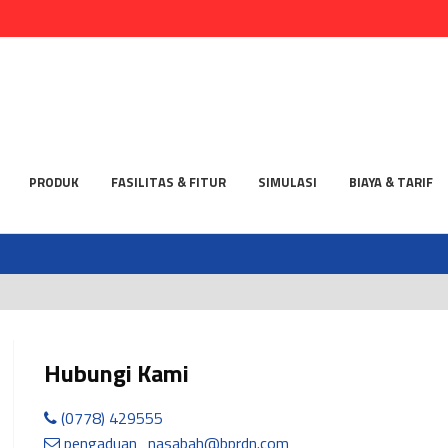
PRODUK
FASILITAS & FITUR
SIMULASI
BIAYA & TARIF
Hubungi Kami
(0778) 429555
pengaduan_nasabah@bprdn.com