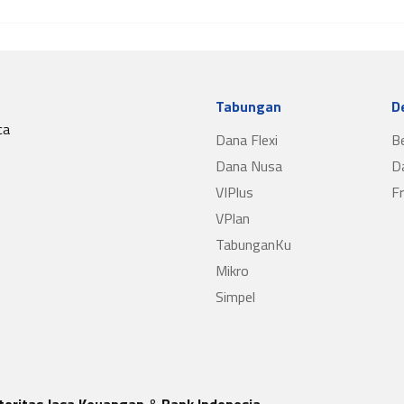
Tabungan
D
ca
Dana Flexi
B
Dana Nusa
D
VIPlus
F
VPlan
TabunganKu
Mikro
Simpel