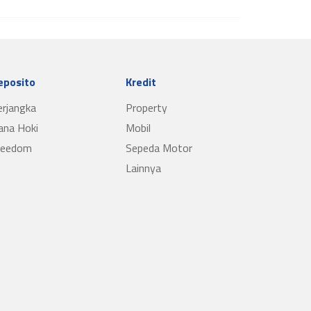
eposito
Kredit
erjangka
Property
ana Hoki
Mobil
reedom
Sepeda Motor
Lainnya