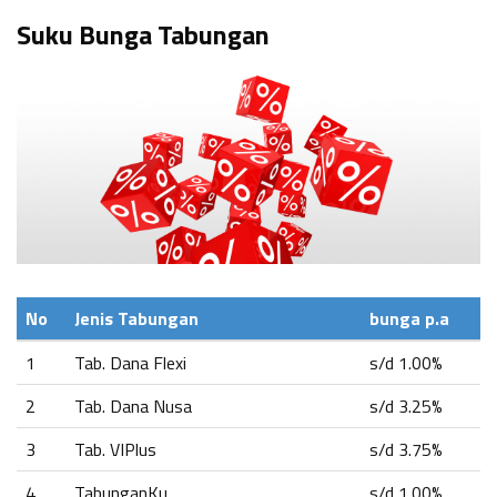
Suku Bunga Tabungan
No
Jenis Tabungan
bunga p.a
1
Tab. Dana Flexi
s/d 1.00%
2
Tab. Dana Nusa
s/d 3.25%
3
Tab. VIPlus
s/d 3.75%
4
TabunganKu
s/d 1.00%