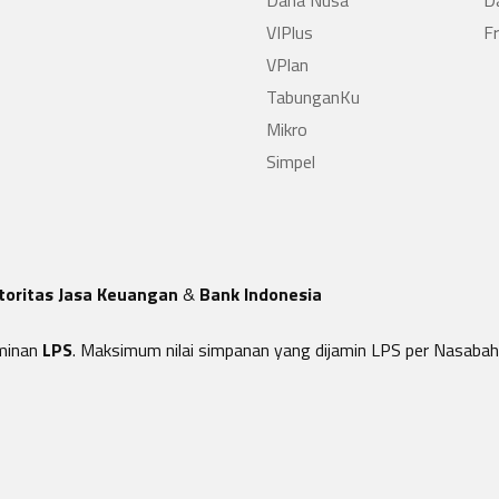
Dana Nusa
D
VIPlus
F
VPlan
TabunganKu
Mikro
Simpel
toritas Jasa Keuangan
&
Bank Indonesia
minan
LPS
. Maksimum nilai simpanan yang dijamin LPS per Nasabah 