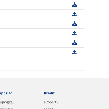
eposito
Kredit
erjangka
Property